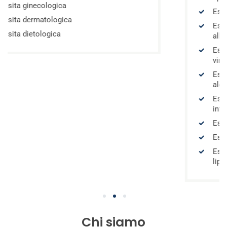
Esami ormonali (tiroide, fertilità)
Esami immunologici (autoimmunità
allergie)
Esami microbiologici (infezioni batt
virali)
Esami tossicologici (screening dro
alcol)
Esami sierologici (anticorpi, malatt
infettive)
Esami genetici (mutazioni ereditari
Esami oncologici (marcatori tumora
Esami metabolici (diabete, metabo
lipidico)
1
2
3
Chi siamo