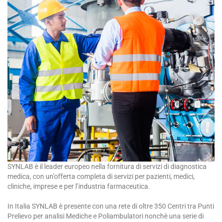
SYNLAB è il leader europeo nella fornitura di servizi di diagnostica
medica, con un’offerta completa di servizi per pazienti, medici,
cliniche, imprese e per l’industria farmaceutica.
In Italia SYNLAB è presente con una rete di oltre 350 Centri tra Punti
Prelievo per analisi Mediche e Poliambulatori nonchè una serie di