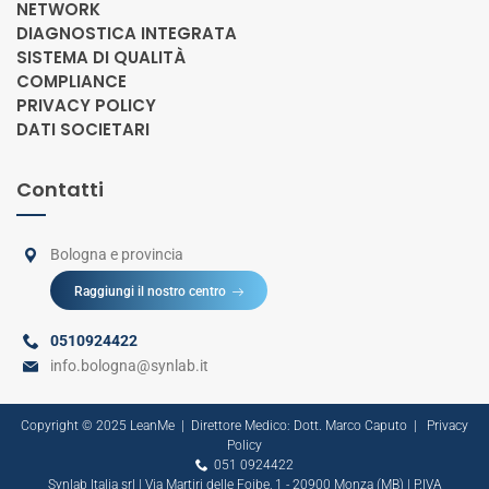
NETWORK
DIAGNOSTICA INTEGRATA
SISTEMA DI QUALITÀ
COMPLIANCE
PRIVACY POLICY
DATI SOCIETARI
Contatti
Bologna e provincia
Raggiungi il nostro centro
0510924422
info.bologna@synlab.it
Copyright © 2025
LeanMe
|
Direttore Medico: Dott. Marco Caputo |
Privacy
Policy
051 0924422
Synlab Italia srl | Via Martiri delle Foibe, 1 - 20900 Monza (MB) | P.IVA